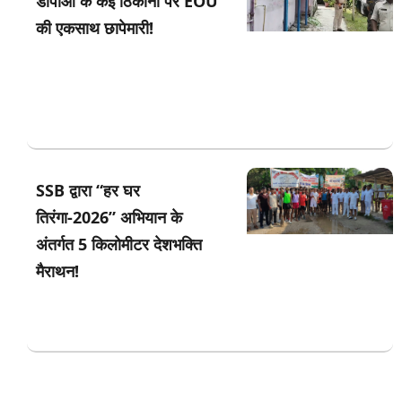
डीपीओ के कई ठिकानों पर EOU
की एकसाथ छापेमारी!
SSB द्वारा “हर घर
तिरंगा-2026” अभियान के
अंतर्गत 5 किलोमीटर देशभक्ति
मैराथन!