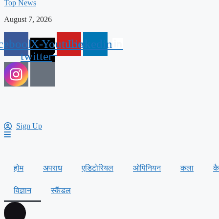
Top News
August 7, 2026
cebook
X-
Youtube
Linkedin
twitter
Sign Up
होम
अपराध
एडिटोरियल
ओपिनियन
कला
क
विज्ञान
स्कैंडल