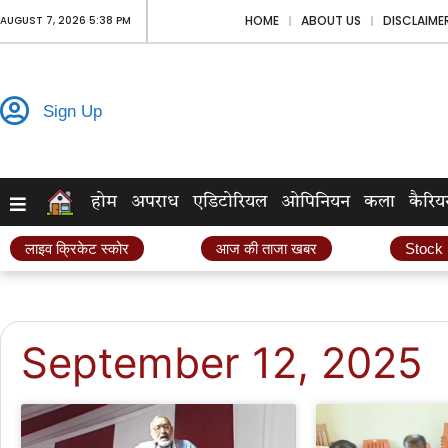
HOME
ABOUT US
DISCLAIME
AUGUST 7, 2026 5:38 PM
Sign Up
होम
अपराध
एडिटोरियल
ओपिनियन
कला
कैरिय
लाइव क्रिकेट स्कोर
आज की ताजा खबर
Stock
September 12, 2025