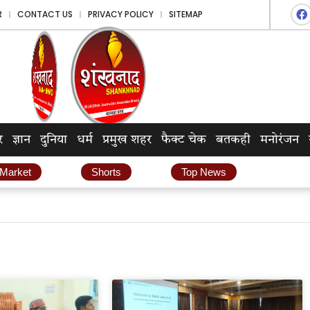
R
CONTACT US
PRIVACY POLICY
SITEMAP
र
ज्ञान
दुनिया
धर्म
प्रमुख शहर
फैक्ट चेक
बतकही
मनोरंजन
 Market
Shorts
Top News