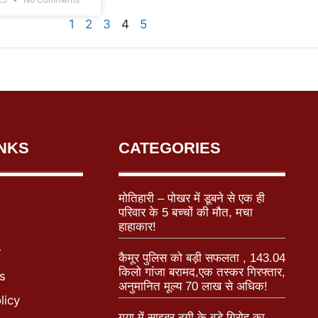
1
2
3
4
5
INKS
CATEGORIES
मोतिहारी – पोखर में डूबने से एक ही
परिवार के 5 बच्चों की मौत, मचा
हाहाकार!
r
कैमूर पुलिस को बड़ी सफलता , 143.04
किलो गांजा बरामद,एक तस्कर गिरफ्तार,
s
अनुमानित मूल्य 70 लाख से अधिक!
licy
गया में साइबर ठगी के बड़े गिरोह का