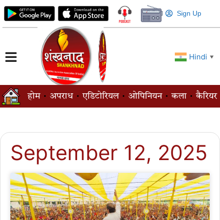
Sign Up
Hindi
▼
होम
अपराध
एडिटोरियल
ओपिनियन
कला
कैरियर
September 12, 2025