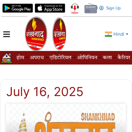
Sign Up
Hindi
▼
होम
अपराध
एडिटोरियल
ओपिनियन
कला
कैरियर
July 16, 2025