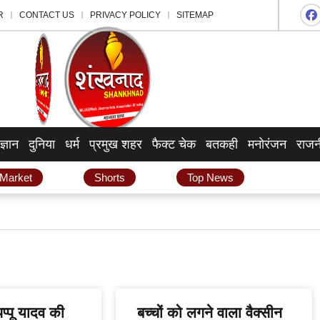
R
CONTACT US
PRIVACY POLICY
SITEMAP
ज्ञान
दुनिया
धर्म
प्रमुख शहर
फैक्ट चेक
बतकही
मनोरंजन
राजन
 Market
Shorts
Top News
पप्पू यादव की
बच्चों को लगने वाला वैक्सीन