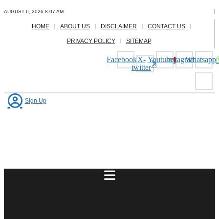
Skip
AUGUST 6, 2026 8:07 AM
to
content
HOME
ABOUT US
DISCLAIMER
CONTACT US
PRIVACY POLICY
SITEMAP
Facebook
X-
Youtube
Instagram
Whatsapp
twitter
Sign Up