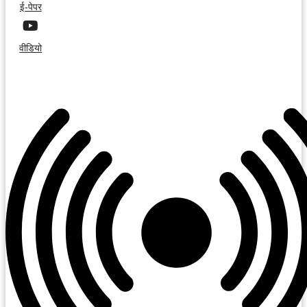
ई-पेपर
वीडियो