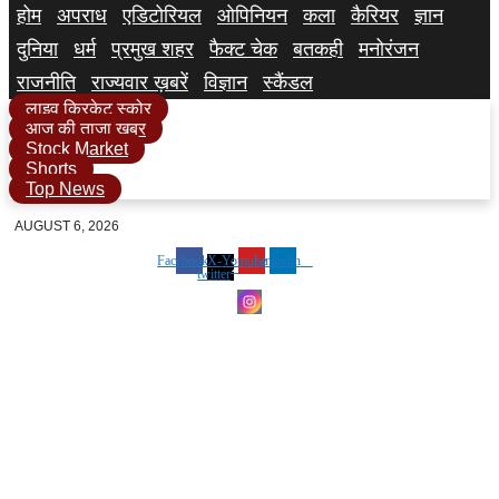
होम
अपराध
एडिटोरियल
ओपिनियन
कला
कैरियर
ज्ञान
दुनिया
धर्म
प्रमुख शहर
फैक्ट चेक
बतकही
मनोरंजन
राजनीति
राज्यवार ख़बरें
विज्ञान
स्कैंडल
लाइव क्रिकेट स्कोर
आज की ताजा खबर
Stock Market
Shorts
Top News
AUGUST 6, 2026
Facebook
X-
Youtube
Linkedin
twitter