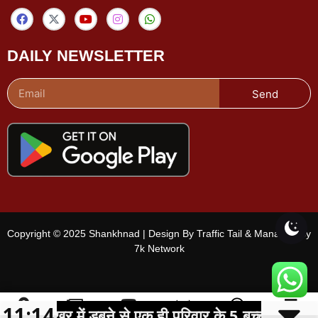
DAILY NEWSLETTER
Send
Copyright © 2025 Shankhnad | Design By Traffic Tail & Managed By
7k Network
11:14
री - पोखर में डूबने से एक ही परिवार के 5 बच्चों की मौत, म
शहर चुनें
ई-पेपर
वीडियो
चैनल
Menu