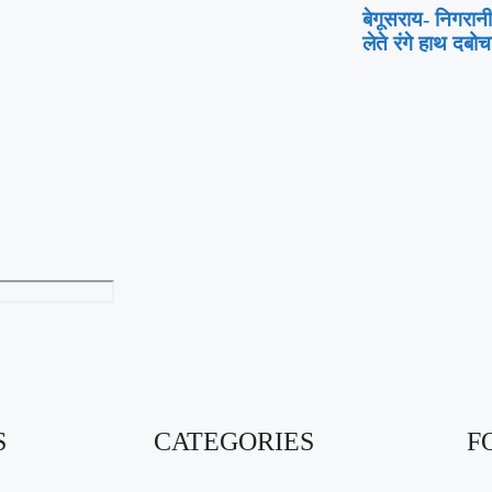
बेगूसराय- निगरानी
लेते रंगे हाथ दबोच
S
CATEGORIES
F