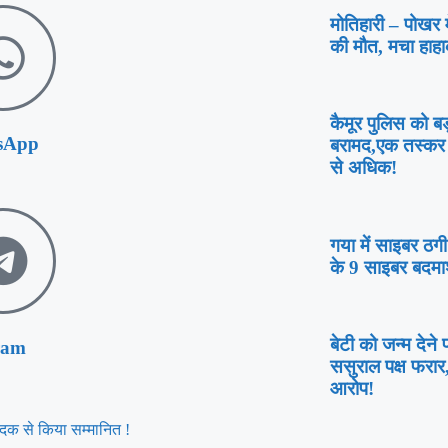
मोतिहारी – पोखर मे
की मौत, मचा हाहा
कैमूर पुलिस को 
sApp
बरामद,एक तस्कर 
से अधिक!
गया में साइबर ठग
के 9 साइबर बदमा
बेटी को जन्म देने
ram
ससुराल पक्ष फरा
आरोप!
ण पदक से किया सम्मानित !