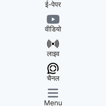
ई-पेपर
वीडियो
लाइव
चैनल
Menu