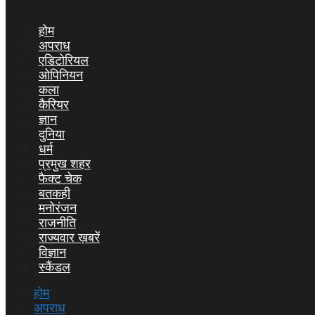
होम
अपराध
एडिटोरियल
ओपिनियन
कला
कैरियर
ज्ञान
दुनिया
धर्म
प्रमुख शहर
फैक्ट चेक
बतकही
मनोरंजन
राजनीति
राज्यवार ख़बरें
विज्ञान
स्कैंडल
होम
अपराध