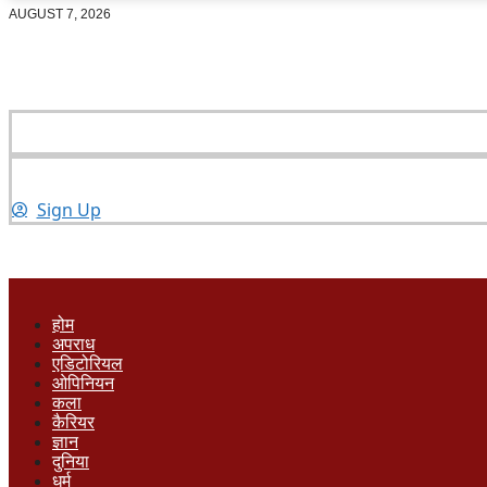
AUGUST 7, 2026
Sign Up
होम
अपराध
एडिटोरियल
ओपिनियन
कला
कैरियर
ज्ञान
दुनिया
धर्म