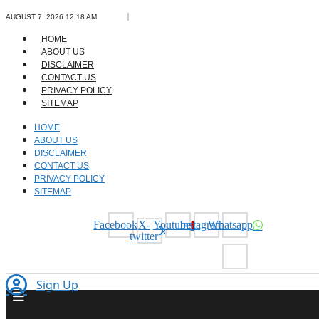
Skip
AUGUST 7, 2026 12:18 AM
to
content
HOME
ABOUT US
DISCLAIMER
CONTACT US
PRIVACY POLICY
SITEMAP
HOME
ABOUT US
DISCLAIMER
CONTACT US
PRIVACY POLICY
SITEMAP
Facebook
X-
Youtube
Instagram
Whatsapp
twitter
Sign Up