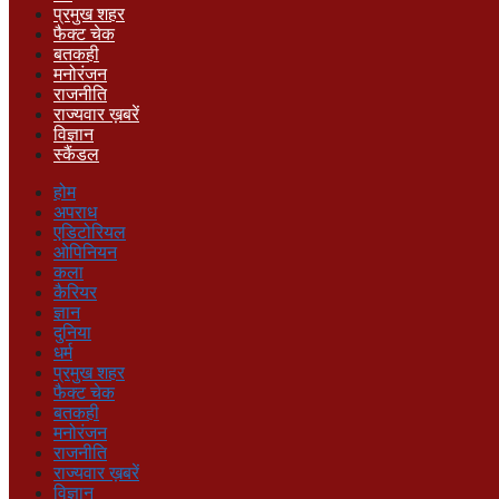
प्रमुख शहर
फैक्ट चेक
बतकही
मनोरंजन
राजनीति
राज्यवार ख़बरें
विज्ञान
स्कैंडल
होम
अपराध
एडिटोरियल
ओपिनियन
कला
कैरियर
ज्ञान
दुनिया
धर्म
प्रमुख शहर
फैक्ट चेक
बतकही
मनोरंजन
राजनीति
राज्यवार ख़बरें
विज्ञान