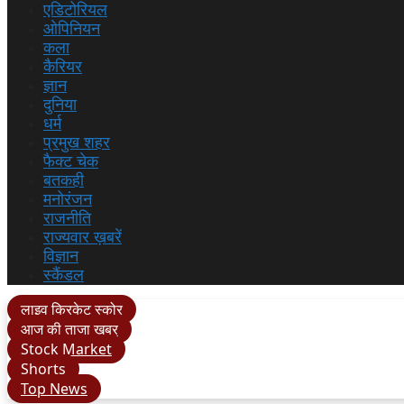
एडिटोरियल
ओपिनियन
कला
कैरियर
ज्ञान
दुनिया
धर्म
प्रमुख शहर
फैक्ट चेक
बतकही
मनोरंजन
राजनीति
राज्यवार ख़बरें
विज्ञान
स्कैंडल
लाइव क्रिकेट स्कोर
आज की ताजा खबर
Stock Market
Shorts
Top News