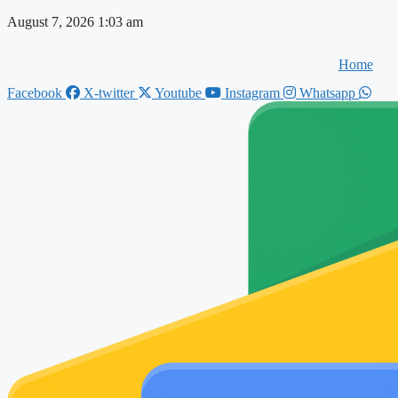
Skip
August 7, 2026 1:03 am
to
content
Home
Facebook
X-twitter
Youtube
Instagram
Whatsapp