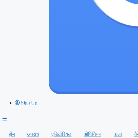
Sign Up
होम
अपराध
एडिटोरियल
ओपिनियन
कला
क