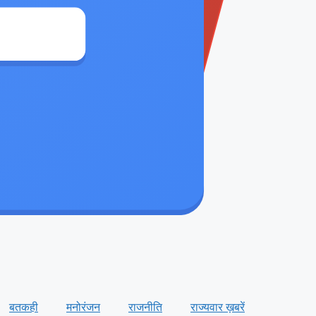
बतकही
मनोरंजन
राजनीति
राज्यवार ख़बरें