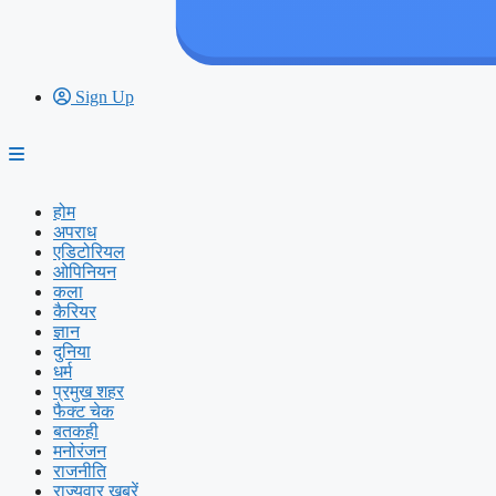
Sign Up
होम
अपराध
एडिटोरियल
ओपिनियन
कला
कैरियर
ज्ञान
दुनिया
धर्म
प्रमुख शहर
फैक्ट चेक
बतकही
मनोरंजन
राजनीति
राज्यवार ख़बरें