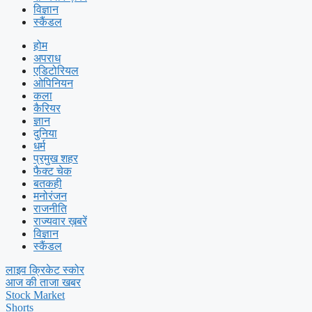
विज्ञान
स्कैंडल
होम
अपराध
एडिटोरियल
ओपिनियन
कला
कैरियर
ज्ञान
दुनिया
धर्म
प्रमुख शहर
फैक्ट चेक
बतकही
मनोरंजन
राजनीति
राज्यवार ख़बरें
विज्ञान
स्कैंडल
लाइव क्रिकेट स्कोर
आज की ताजा खबर
Stock Market
Shorts