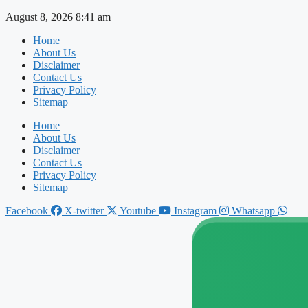
Skip
August 8, 2026 8:41 am
to
Home
content
About Us
Disclaimer
Contact Us
Privacy Policy
Sitemap
Home
About Us
Disclaimer
Contact Us
Privacy Policy
Sitemap
Facebook
X-twitter
Youtube
Instagram
Whatsapp