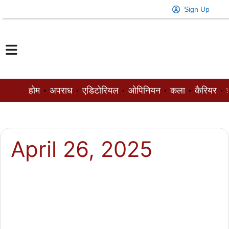
Sign Up
होम
अपराध
एडिटोरियल
ओपिनियन
कला
कैरियर
ज
April 26, 2025