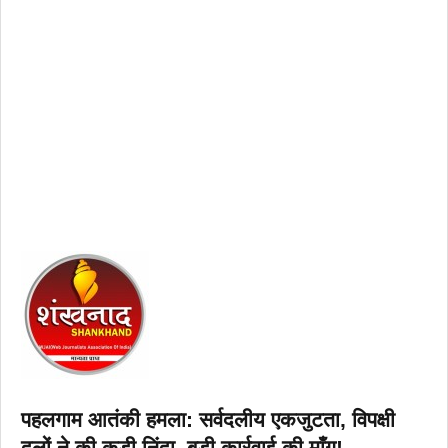
पहलगाम आतंकी हमला: सर्वदलीय एकजुटता, विपक्षी
दलों ने की कड़ी निंदा, बड़ी कार्रवाई की माँग!