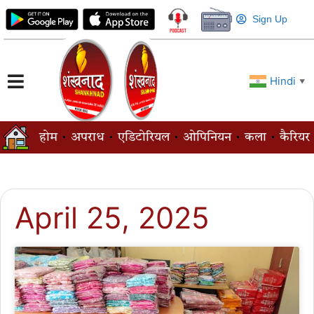
Sign Up
Hindi
▼
होम
अपराध
एडिटोरियल
ओपिनियन
कला
कैरियर
April 25, 2025