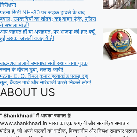
निरीक्षण!
पटना सिटी NH-30 पर सड़क हादसे के बाद
बवाल, उपद्रवियों का तांडव; कई वाहन फूंके, पुलिस
ने संभाला मोर्चा!
आप सहमत हों या असहमत, पर भाजपा की हार क्यूँ
हुई उसका असली वजह ये है!
बाढ़-शव जलाने उमानाथ सती स्थान गया युवक
स्नान के दौरान डूबा, तलाश जारी!
पटना- E. O. विमल कुमार हत्याकांड पकड़ रहा
तूल, कैंडल मार्च और नारेबाजी करते निकले लोग!
ABOUT US
”
Shankhnad
” में आपका स्वागत है!
www.shankhnad.in भारत का एक अग्रणी और सत्यप्रिय समाचार
पोर्टल है, जो अपने पाठकों को सटीक, विश्वसनीय और निष्पक्ष समाचार प्रदान