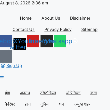
Skip
August 8, 2026 2:36 am
to
content
Home
About Us
Disclaimer
Contact Us
Privacy Policy
Sitemap
ebook
X-
Youtube
Instagram
Whatsapp
twitter
Sign Up
होम
अपराध
एडिटोरियल
ओपिनियन
कला
कैरियर
ज्ञान
दुनिया
धर्म
प्रमुख शहर