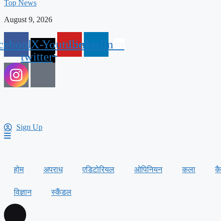
Top News
August 9, 2026
cebook
X-
Youtube
Linkedin
twitter
Sign Up
होम
अपराध
एडिटोरियल
ओपिनियन
कला
क
विज्ञान
स्कैंडल