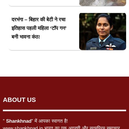
दरभंगा – बिहार की बेटी ने रचा
इतिहास पहली महिला ‘टॉप गन’
बनी भावना कंठ!
ABOUT US
”
Shankhnad
” में आपका स्वागत है!
www.shankhnad.in भारत का एक अग्रणी और सत्यप्रिय समाचार