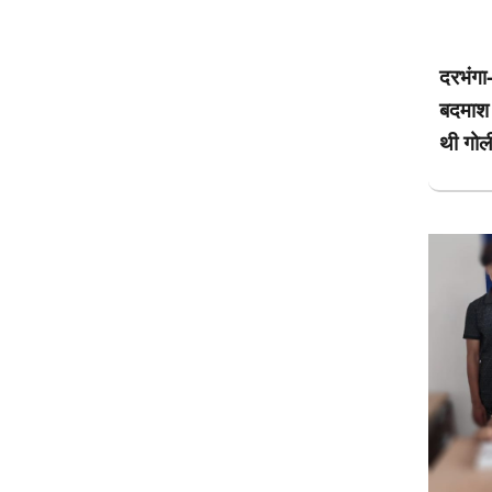
दरभंगा-
बदमाश 
थी गोल