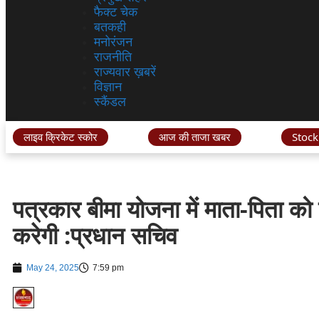
फैक्ट चेक
बतकही
मनोरंजन
राजनीति
राज्यवार ख़बरें
विज्ञान
स्कैंडल
लाइव क्रिकेट स्कोर
आज की ताजा खबर
Stock
पत्रकार बीमा योजना में माता-पिता 
करेगी :प्रधान सचिव
May 24, 2025
7:59 pm