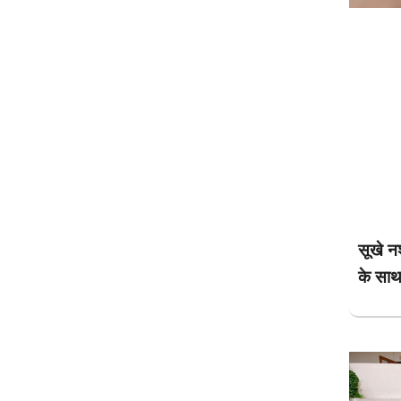
सूखे नश
के साथ