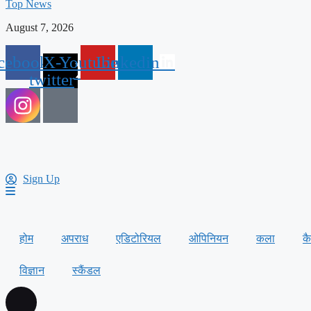
Top News
August 7, 2026
cebook
X-
Youtube
Linkedin
twitter
Sign Up
होम
अपराध
एडिटोरियल
ओपिनियन
कला
क
विज्ञान
स्कैंडल