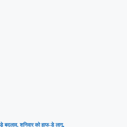
ं बड़े बदलाव, शनिवार को हाफ-डे लागू,