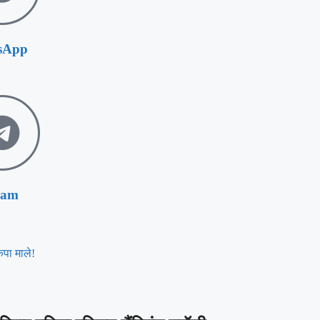
sApp
ram
पा माले!