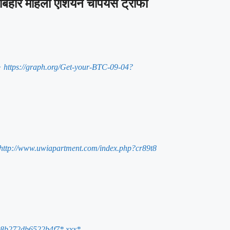
िहार महिला एशियन चैंपियंस ट्रॉफी
> https://graph.org/Get-your-BTC-09-04?
: http://www.uwiapartment.com/index.php?cr89t8
db8b272db6522b4f7* ххх*