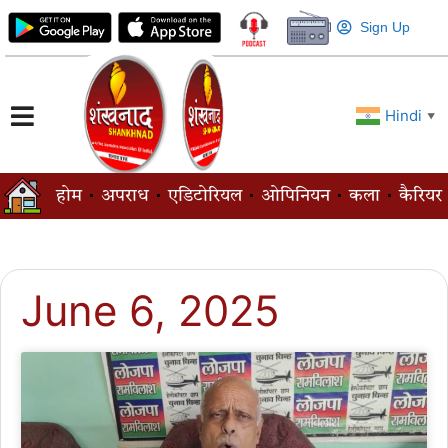
Sign Up
Hindi
▼
होम
अपराध
एडिटोरियल
ओपिनियन
कला
कैरियर
June 6, 2025