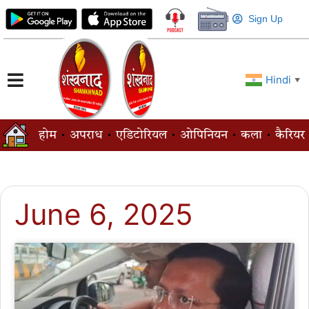
Sign Up
Hindi
▼
होम
अपराध
एडिटोरियल
ओपिनियन
कला
कैरियर
June 6, 2025