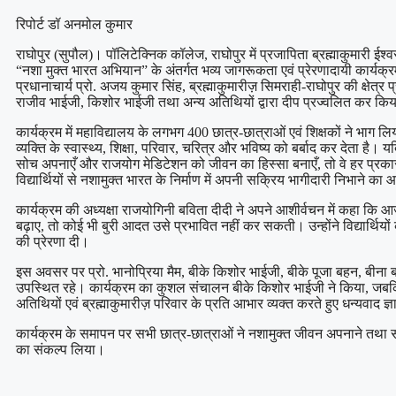
रिपोर्ट डॉ अनमोल कुमार
राघोपुर (सुपौल)। पॉलिटेक्निक कॉलेज, राघोपुर में प्रजापिता ब्रह्माकुमारी ईश्वर
“नशा मुक्त भारत अभियान” के अंतर्गत भव्य जागरूकता एवं प्रेरणादायी कार्य
प्रधानाचार्य प्रो. अजय कुमार सिंह, ब्रह्माकुमारीज़ सिमराही-राघोपुर की क्षेत
राजीव भाईजी, किशोर भाईजी तथा अन्य अतिथियों द्वारा दीप प्रज्वलित कर कि
कार्यक्रम में महाविद्यालय के लगभग 400 छात्र-छात्राओं एवं शिक्षकों ने भाग 
व्यक्ति के स्वास्थ्य, शिक्षा, परिवार, चरित्र और भविष्य को बर्बाद कर देता है। यद
सोच अपनाएँ और राजयोग मेडिटेशन को जीवन का हिस्सा बनाएँ, तो वे हर प्रकार क
विद्यार्थियों से नशामुक्त भारत के निर्माण में अपनी सक्रिय भागीदारी निभाने का
कार्यक्रम की अध्यक्षा राजयोगिनी बविता दीदी ने अपने आशीर्वचन में कहा कि 
बढ़ाए, तो कोई भी बुरी आदत उसे प्रभावित नहीं कर सकती। उन्होंने विद्यार्थियो
की प्रेरणा दी।
इस अवसर पर प्रो. भानोप्रिया मैम, बीके किशोर भाईजी, बीके पूजा बहन, बीन
उपस्थित रहे। कार्यक्रम का कुशल संचालन बीके किशोर भाईजी ने किया, जबकि अं
अतिथियों एवं ब्रह्माकुमारीज़ परिवार के प्रति आभार व्यक्त करते हुए धन्यवाद ज
कार्यक्रम के समापन पर सभी छात्र-छात्राओं ने नशामुक्त जीवन अपनाने तथा स
का संकल्प लिया।