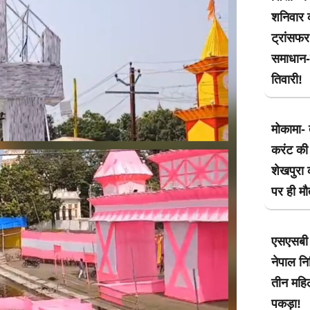
शनिवार क
ट्रांसफ
समाधान-म
तिवारी!
मोकामा- 
करंट की 
शेखपुरा 
पर ही मौ
एसएसबी 
नेपाल नि
तीन महिल
पकड़ा!