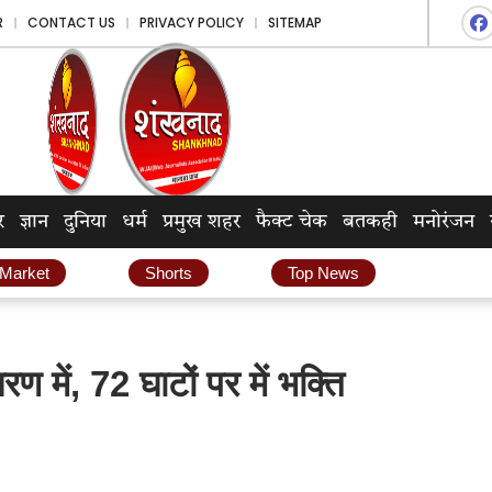
R
CONTACT US
PRIVACY POLICY
SITEMAP
र
ज्ञान
दुनिया
धर्म
प्रमुख शहर
फैक्ट चेक
बतकही
मनोरंजन
 Market
Shorts
Top News
रण में, 72 घाटों पर में भक्ति