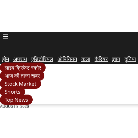
होम
अपराध
एडिटोरियल
ओपिनियन
कला
कैरियर
ज्ञान
दुनिया
लाइव क्रिकेट स्कोर
आज की ताजा खबर
Stock Market
Shorts
Top News
AUGUST 8, 2026