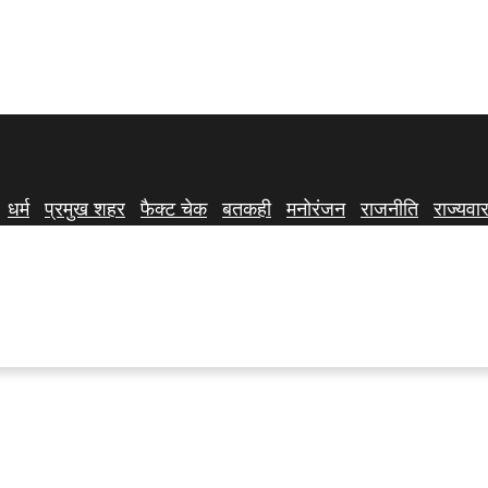
धर्म
प्रमुख शहर
फैक्ट चेक
बतकही
मनोरंजन
राजनीति
राज्यवार