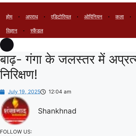
होम
अपराध
एडिटोरियल
ओपिनियन
कला
विज्ञान
स्कैंडल
बाढ़- गंगा के जलस्तर में अप्रत्
निरिक्षण!
July 19, 2025
12:04 am
Shankhnad
FOLLOW US: