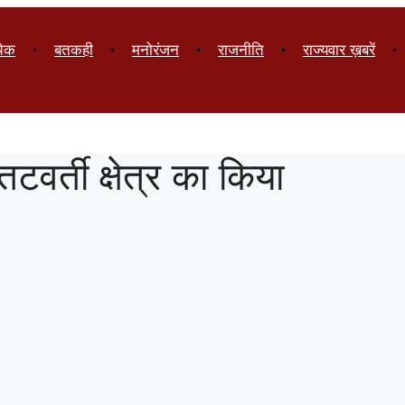
चेक
बतकही
मनोरंजन
राजनीति
राज्यवार ख़बरें
टवर्ती क्षेत्र का किया