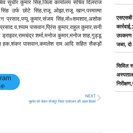
सचिव सुधीर कुमार सिंह,जिला कार्यालय सचिव दिलराज
सिंह उर्फ छोटे सिंह,राजू ओझा,राजू खान,परमात्मा
एसएसबी 
दन प्रसाद,पप्पू कुमार,संजय सिंह,मो०शमशाद,अशोक
कार्रवा
 प्रसाद व,श्याम पासवान,प्रिंस कुमार,राहुल कुमार,सनी
्राइवर,रामचंद्र शर्मा,मनोज कुमार,मनोज शाह,गुड्डू
उपकरण के
एनुअल हक,शंकर पासवान,कमलेश राम आदि सहित सैकड़ों
जब्त, दो
सिविल स
अस्पता
gram
निरीक्षण
up
NEXT
मुहर्रम को लेकर भोजपुर जिला प्रशासन की अहम बैठक!