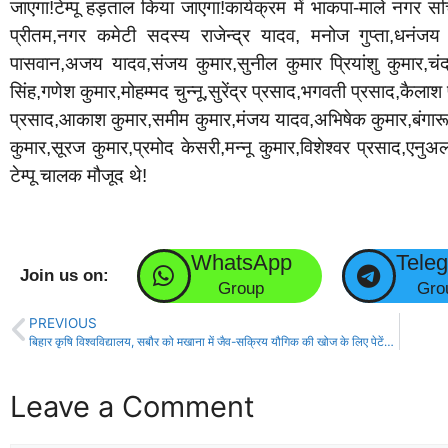
जाएगा!टेम्पू हड़ताल किया जाएगा!कार्यक्रम में भाकपा-माले नगर 
प्रीतम,नगर कमेटी सदस्य राजेन्द्र यादव, मनोज गुप्ता,धनंजय 
पासवान,अजय यादव,संजय कुमार,सुनील कुमार प्रियांशु कुमार,चं
सिंह,गणेश कुमार,मोहम्मद चुन्नू,सुरेंद्र प्रसाद,भगवती प्रसाद,कैलाश
प्रसाद,आकाश कुमार,समीम कुमार,मंजय यादव,अभिषेक कुमार,बंगारू ड
कुमार,सूरज कुमार,प्रमोद केसरी,मन्नू कुमार,विशेश्वर प्रसाद,
टेम्पू चालक मौजूद थे!
WhatsApp
Tele
Join us on:
Group
Gro
PREVIOUS
बिहार कृषि विश्वविद्यालय, सबौर को मखाना में जैव-सक्रिय यौगिक की खोज के लिए पेटेंट प्राप्त!
Leave a Comment