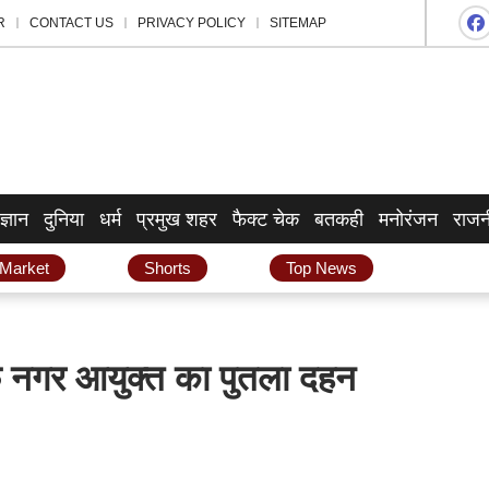
R
CONTACT US
PRIVACY POLICY
SITEMAP
ज्ञान
दुनिया
धर्म
प्रमुख शहर
फैक्ट चेक
बतकही
मनोरंजन
राजन
 Market
Shorts
Top News
ाफ नगर आयुक्त का पुतला दहन