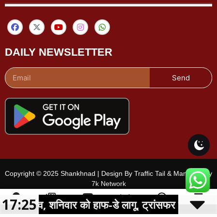
DAILY NEWSLETTER
Send
Copyright © 2025 Shankhnad | Design By Traffic Tail & Managed By
7k Network
17:25
बदलाव, शनिवार को हाफ-डे लागू, ट्रांसफर की समस्याओं का भी
शहर चुनें
ई-पेपर
वीडियो
चैनल
Menu
लाइव