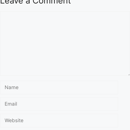
Leave a Comment
Comment
Name
Email
Website