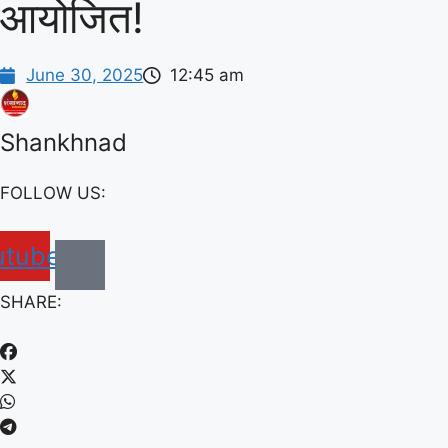
आयोजित!
June 30, 2025
12:45 am
Shankhnad
FOLLOW US:
utube
SHARE: