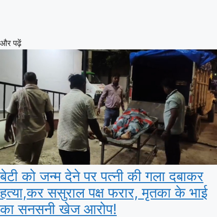
और पढ़ें
बेटी को जन्म देने पर पत्नी की गला दबाकर
हत्या,कर ससुराल पक्ष फरार, मृतका के भाई
का सनसनी खेज आरोप!