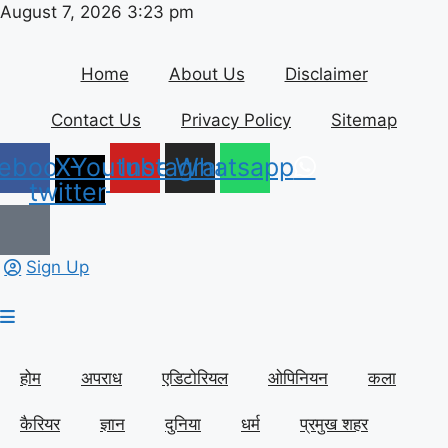
Skip
August 7, 2026 3:23 pm
to
content
Home
About Us
Disclaimer
Contact Us
Privacy Policy
Sitemap
ebook
X-
Youtube
Instagram
Whatsapp
twitter
Sign Up
होम
अपराध
एडिटोरियल
ओपिनियन
कला
कैरियर
ज्ञान
दुनिया
धर्म
प्रमुख शहर