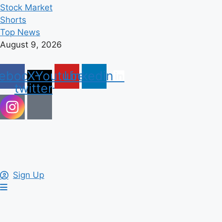
Stock Market
Shorts
Top News
August 9, 2026
ebook
X-
Youtube
Linkedin
twitter
Sign Up