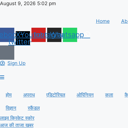
Skip
August 9, 2026 5:02 pm
to
content
Home
Ab
ebook
X-
Youtube
Instagram
Whatsapp
twitter
Sign Up
होम
अपराध
एडिटोरियल
ओपिनियन
कला
क
विज्ञान
स्कैंडल
लाइव क्रिकेट स्कोर
आज की ताजा खबर