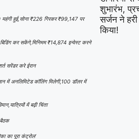
शुभारंभ, प्
सर्जन ने हर
0 महंगी हुई,सोना ₹226 गिरकर ₹99,147 पर
किया!
डिंग कर सकेंगे,मिनिमम ₹14,874 इन्वेस्ट करने
शर्त सरेंडर करे ईरान
 में अनलिमिटेड कॉलिंग मिलेगी,100 डॉलर में
ान,यात्रियों में बढ़ी चिंता
 बैठक
का का पूरा कंट्रोल’