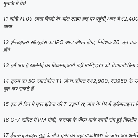
मुनाफे में बेचे
11 चांदी ₹1.09 लाख किलो के ऑल टाइम हाई पर पहुंची,आज ये ₹2,40
आया
12 एरिसइंफ्रा सॉल्यूशंस का IPO आज ओपन होगा, निवेशक 20 जून तक बि
होंगे
13 हमें पता है खामेनेई का ठिकाना,अभी नहीं मारेंगे;ट्रंप की चेतावनी:बिना 
14 ट्रम्प का 5G स्मार्टफोन T1 लॉन्च,कीमत ₹42,900, ₹3950 के प्लान
बुक कर सकते हैं
15 एक ही दिन में एयर इंडिया की 7 उड़ानें रद्द,जांच के घेरे में ड्रीमलाइनर विम
16 G-7 समिट में PM मोदी, कनाडा के पीएम मार्क कार्नी संग हुई द्विपक्षीय
17 ईरान-इजराइल युद्ध के बीच ट्रंप का बड़ा दावा:Iran के ऊपर अब अमेरि