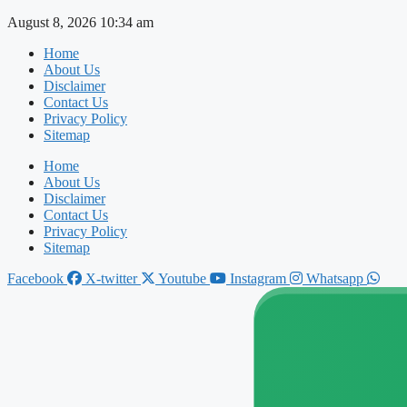
Skip
August 8, 2026 10:34 am
to
Home
content
About Us
Disclaimer
Contact Us
Privacy Policy
Sitemap
Home
About Us
Disclaimer
Contact Us
Privacy Policy
Sitemap
Facebook
X-twitter
Youtube
Instagram
Whatsapp