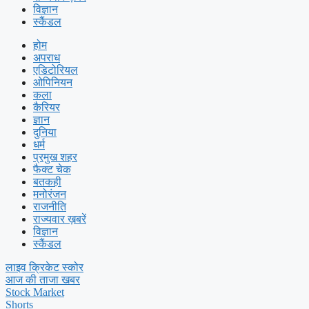
विज्ञान
स्कैंडल
होम
अपराध
एडिटोरियल
ओपिनियन
कला
कैरियर
ज्ञान
दुनिया
धर्म
प्रमुख शहर
फैक्ट चेक
बतकही
मनोरंजन
राजनीति
राज्यवार ख़बरें
विज्ञान
स्कैंडल
लाइव क्रिकेट स्कोर
आज की ताजा खबर
Stock Market
Shorts