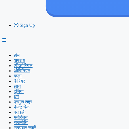
Sign Up
होम
अपराध
एडिटोरियल
ओपिनियन
कला
कैरियर
ज्ञान
दुनिया
धर्म
प्रमुख शहर
फैक्ट चेक
बतकही
मनोरंजन
राजनीति
राज्यवार ख़बरें