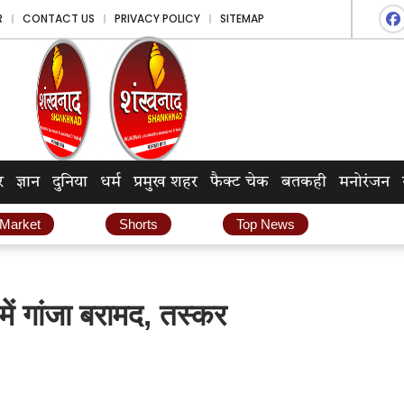
R
CONTACT US
PRIVACY POLICY
SITEMAP
र
ज्ञान
दुनिया
धर्म
प्रमुख शहर
फैक्ट चेक
बतकही
मनोरंजन
 Market
Shorts
Top News
 में गांजा बरामद, तस्कर