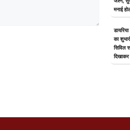
जश्न, सुप
मनाई हो
डायरिया
का शुभार
सिविल सर
दिखाकर 