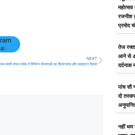
महोत्सव
रजनीश कु
प्रमोद च
gram
तेज रफ्त
up
आने से 4
NEXT
ास्थ्य मंत्री मंगल पांडेय ने विभिन्न योजनाओं का शिलान्यास और उद्घाटन किया!
दर्दनाक 
पांच सौ 
दो तस्कर
अनुमानित
नहीं थम 