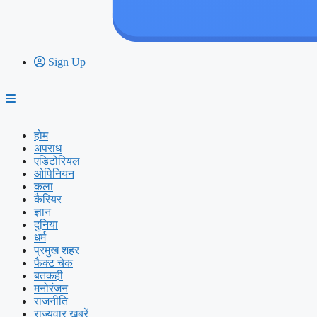
Sign Up
होम
अपराध
एडिटोरियल
ओपिनियन
कला
कैरियर
ज्ञान
दुनिया
धर्म
प्रमुख शहर
फैक्ट चेक
बतकही
मनोरंजन
राजनीति
राज्यवार ख़बरें