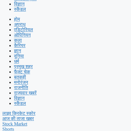
विज्ञान
स्कैंडल
होम
अपराध
एडिटोरियल
ओपिनियन
कला
कैरियर
ज्ञान
दुनिया
धर्म
प्रमुख शहर
फैक्ट चेक
बतकही
मनोरंजन
राजनीति
राज्यवार ख़बरें
विज्ञान
स्कैंडल
लाइव क्रिकेट स्कोर
आज की ताजा खबर
Stock Market
Shorts