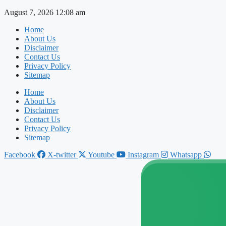
Skip
August 7, 2026 12:08 am
to
Home
content
About Us
Disclaimer
Contact Us
Privacy Policy
Sitemap
Home
About Us
Disclaimer
Contact Us
Privacy Policy
Sitemap
Facebook
X-twitter
Youtube
Instagram
Whatsapp