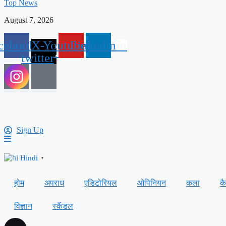
Top News
August 7, 2026
cebook
X-
Youtube
Linkedin
twitter
Sign Up
Hindi
▼
होम
अपराध
एडिटोरियल
ओपिनियन
कला
क
विज्ञान
स्कैंडल