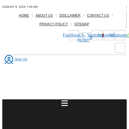
Skip
AUGUST 9, 2026 7:00 AM
to
content
HOME
ABOUT US
DISCLAIMER
CONTACT US
PRIVACY POLICY
SITEMAP
Facebook
X-
Youtube
Instagram
Whatsapp
twitter
Sign Up