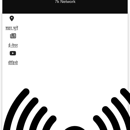
7k Network
शहर चुनें
ई-पेपर
वीडियो