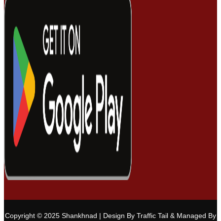
Copyright © 2025 Shankhnad | Design By Traffic Tail & Managed By