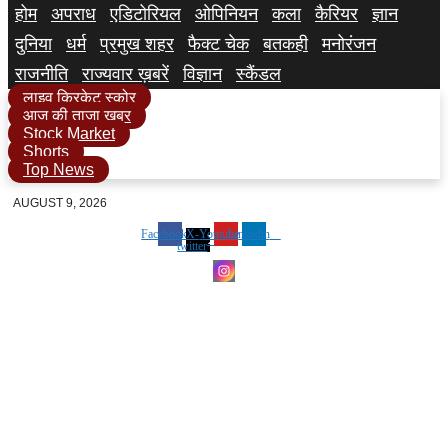
होम
अपराध
एडिटोरियल
ओपिनियन
कला
कैरियर
ज्ञान
दुनिया
धर्म
प्रमुख शहर
फैक्ट चेक
बतकही
मनोरंजन
राजनीति
राज्यवार ख़बरें
विज्ञान
स्कैंडल
लाइव क्रिकेट स्कोर
आज की ताजा खबर
Stock Market
Shorts
Top News
AUGUST 9, 2026
Facebook
X-
Youtube
Linkedin
twitter