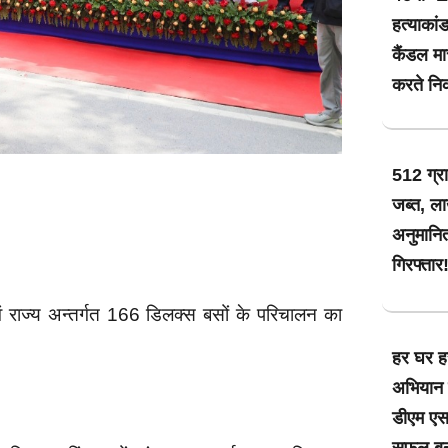
हत्याकां
कैंडल मा
करते नि
512 ग्रा
जब्त, ला
अनुमानि
गिरफ्तार
एवं राज्य अन्तर्गत 166 डिलक्स बसों के परिचालन का
हर घर हर
अभियान 
डीएम एस
सफल बना