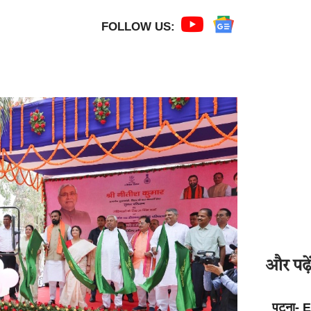
FOLLOW US:
और पढ़ें
पटना- E