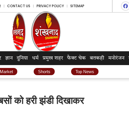
R
CONTACT US
PRIVACY POLICY
SITEMAP
र
ज्ञान
दुनिया
धर्म
प्रमुख शहर
फैक्ट चेक
बतकही
मनोरंजन
 Market
Shorts
Top News
 बसों को हरी झंडी दिखाकर