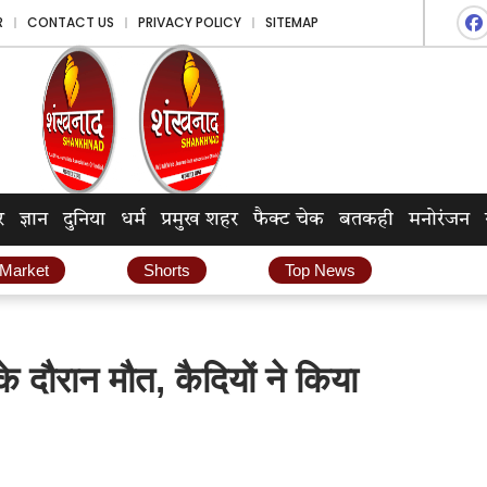
R
CONTACT US
PRIVACY POLICY
SITEMAP
र
ज्ञान
दुनिया
धर्म
प्रमुख शहर
फैक्ट चेक
बतकही
मनोरंजन
 Market
Shorts
Top News
दौरान मौत, कैदियों ने किया