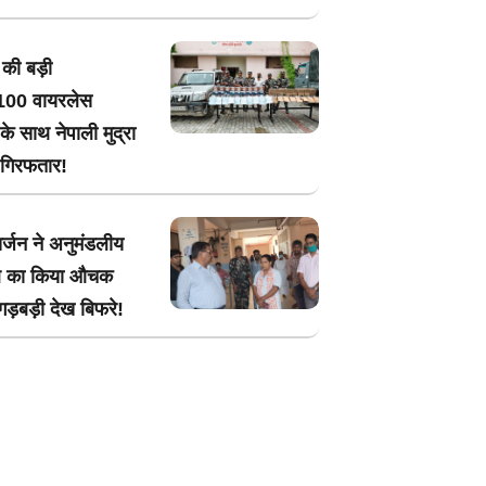
की बड़ी
ई,100 वायरलेस
 साथ नेपाली मुद्रा
 गिरफतार!
र्जन ने अनुमंडलीय
ल का किया औचक
,गड़बड़ी देख बिफरे!