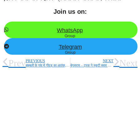
Join us on:
WhatsApp
Group
Telegram
Group
Prev
Next
PREVIOUS
NEXT
बाहुबली के गांव में गीदड़ का आतंक, दिनदहाड़े घर में धुसकर छः को काटा!
बेगूसराय – ट्रक ने स्कूटी सवार भाई बहन को कुचला, बहन की मौत, भाई की हालत नाजुक,NH जाम, हँगामा!