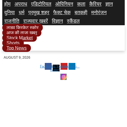
होम
अपराध
एडिटोरियल
ओपिनियन
कला
कैरियर
ज्ञान
दुनिया
धर्म
प्रमुख शहर
फैक्ट चेक
बतकही
मनोरंजन
राजनीति
राज्यवार ख़बरें
विज्ञान
स्कैंडल
लाइव क्रिकेट स्कोर
आज की ताजा खबर
Stock Market
Shorts
Top News
AUGUST 9, 2026
Facebook
X-
Youtube
Linkedin
twitter