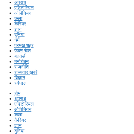
अपराध
एडिटोरियल
ओपिनियन
कला
कैरियर
ज्ञान
दुनिया
धर्म
प्रमुख शहर
फैक्ट चेक
बतकही
मनोरंजन
राजनीति
राज्यवार ख़बरें
विज्ञान
स्कैंडल
होम
अपराध
एडिटोरियल
ओपिनियन
कला
कैरियर
ज्ञान
दुनिया