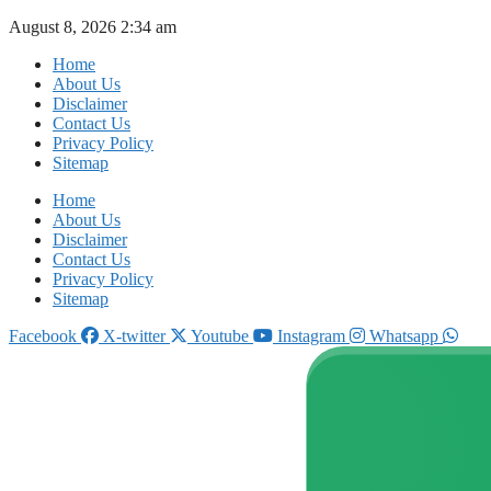
Skip
August 8, 2026 2:34 am
to
Home
content
About Us
Disclaimer
Contact Us
Privacy Policy
Sitemap
Home
About Us
Disclaimer
Contact Us
Privacy Policy
Sitemap
Facebook
X-twitter
Youtube
Instagram
Whatsapp