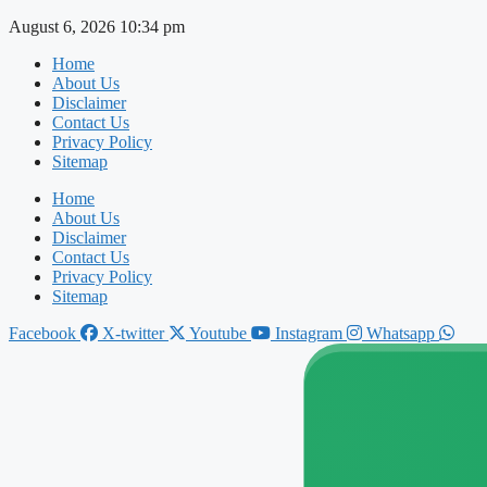
Skip
August 6, 2026 10:34 pm
to
Home
content
About Us
Disclaimer
Contact Us
Privacy Policy
Sitemap
Home
About Us
Disclaimer
Contact Us
Privacy Policy
Sitemap
Facebook
X-twitter
Youtube
Instagram
Whatsapp