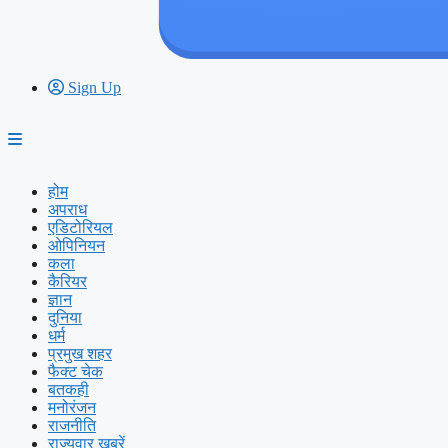
Sign Up
होम
अपराध
एडिटोरियल
ओपिनियन
कला
कैरियर
ज्ञान
दुनिया
धर्म
प्रमुख शहर
फैक्ट चेक
बतकही
मनोरंजन
राजनीति
राज्यवार ख़बरें