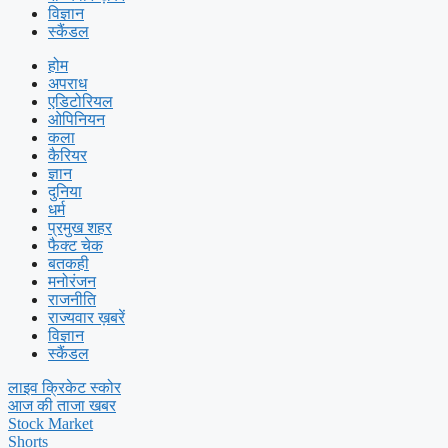
विज्ञान
स्कैंडल
होम
अपराध
एडिटोरियल
ओपिनियन
कला
कैरियर
ज्ञान
दुनिया
धर्म
प्रमुख शहर
फैक्ट चेक
बतकही
मनोरंजन
राजनीति
राज्यवार ख़बरें
विज्ञान
स्कैंडल
लाइव क्रिकेट स्कोर
आज की ताजा खबर
Stock Market
Shorts