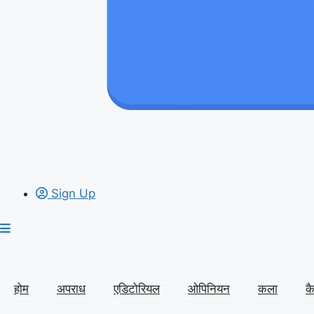
Sign Up
होम
अपराध
एडिटोरियल
ओपिनियन
कला
क