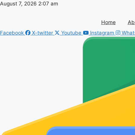
Skip
August 7, 2026 2:07 am
to
content
Home
Ab
Facebook
X-twitter
Youtube
Instagram
What