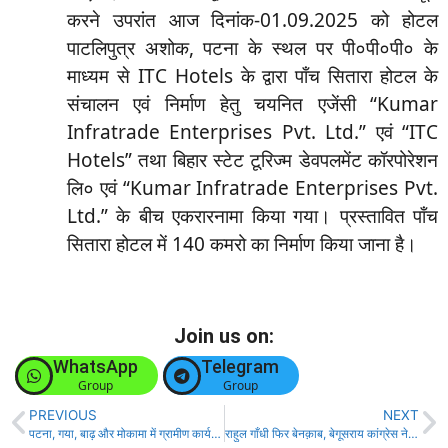
करने उपरांत आज दिनांक-01.09.2025 को होटल
पाटलिपुत्र अशोक, पटना के स्थल पर पी०पी०पी० के
माध्यम से ITC Hotels के द्वारा पाँच सितारा होटल के
संचालन एवं निर्माण हेतु चयनित एजेंसी “Kumar
Infratrade Enterprises Pvt. Ltd.” एवं “ITC
Hotels” तथा बिहार स्टेट टूरिज्म डेवपलमेंट कॉरपोरेशन
लि० एवं “Kumar Infratrade Enterprises Pvt.
Ltd.” के बीच एकरारनामा किया गया। प्रस्तावित पाँच
सितारा होटल में 140 कमरो का निर्माण किया जाना है।
Join us on:
WhatsApp
Telegram
Group
Group
PREVIOUS
NEXT
पटना, गया, बाढ़ और मोकामा में ग्रामीण कार्य विभाग के सहायक अभियंता के कई ठिकानों पर निगरानी विभाग की छापेमारी!
राहुल गाँधी फिर बेनक़ाब, बेगूसराय कांग्रेस ने चुनाव आयोग से मातादाताओं के नाम काटने की अपील की- भाजपा!