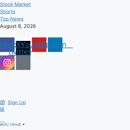
Stock Market
Shorts
Top News
August 8, 2026
ebook
X-
Youtube
Linkedin
twitter
Sign Up
Hindi
▼