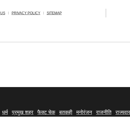
 US
PRIVACY POLICY
SITEMAP
धर्म
प्रमुख शहर
फैक्ट चेक
बतकही
मनोरंजन
राजनीति
राज्यवार