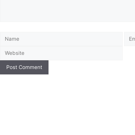
Name
Emai