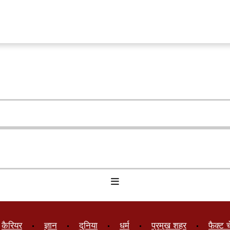
कैरियर
ज्ञान
दुनिया
धर्म
प्रमुख शहर
फैक्ट 