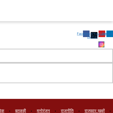
Facebook
X-
Youtube
Linked
twitter
चेक
बतकही
मनोरंजन
राजनीति
राज्यवार ख़बरें