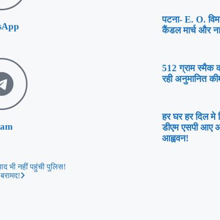
पटना- E. O. विम
sApp
कैंडल मार्च और न
512 ग्राम स्मैक क
रही अनुमानित कीम
हर घर हर दिल मे
ram
डीएम एसपी आए आग
आह्ववन!
ाद भी नहीं पहुंची पुलिस!
 बरामद!