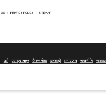
 US
PRIVACY POLICY
SITEMAP
ा
धर्म
प्रमुख शहर
फैक्ट चेक
बतकही
मनोरंजन
राजनीति
राज्यवा