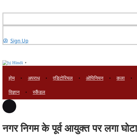
Sign Up
Hindi
▼
होम
अपराध
एडिटोरियल
ओपिनियन
कला
विज्ञान
स्कैंडल
नगर निगम के पूर्व आयुक्त पर लगा घोट