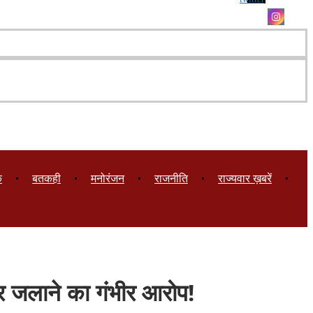
क
बतकही
मनोरंजन
राजनीति
राज्यवार ख़बरें
कर जलाने का गंभीर आरोप!