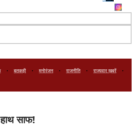
क
बतकही
मनोरंजन
राजनीति
राज्यवार ख़बरें
ा हाथ साफ!