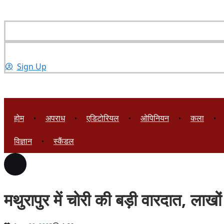
Sign Up
होम
अपराध
एडिटोरियल
ओपिनियन
कला
विज्ञान
स्कैंडल
मथुरापुर में चोरी की बड़ी वारदात, ला