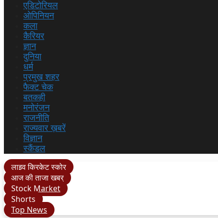
एडिटोरियल
ओपिनियन
कला
कैरियर
ज्ञान
दुनिया
धर्म
प्रमुख शहर
फैक्ट चेक
बतकही
मनोरंजन
राजनीति
राज्यवार ख़बरें
विज्ञान
स्कैंडल
लाइव क्रिकेट स्कोर
आज की ताजा खबर
Stock Market
Shorts
Top News