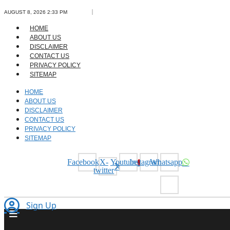
Skip
AUGUST 8, 2026 2:33 PM
to
content
HOME
ABOUT US
DISCLAIMER
CONTACT US
PRIVACY POLICY
SITEMAP
HOME
ABOUT US
DISCLAIMER
CONTACT US
PRIVACY POLICY
SITEMAP
Facebook
X-
Youtube
Instagram
Whatsapp
twitter
Sign Up