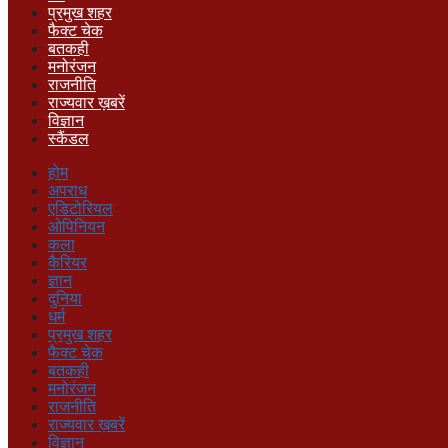
प्रमुख शहर
फैक्ट चेक
बतकही
मनोरंजन
राजनीति
राज्यवार ख़बरें
विज्ञान
स्कैंडल
होम
अपराध
एडिटोरियल
ओपिनियन
कला
कैरियर
ज्ञान
दुनिया
धर्म
प्रमुख शहर
फैक्ट चेक
बतकही
मनोरंजन
राजनीति
राज्यवार ख़बरें
विज्ञान