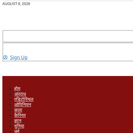
AUGUST 8, 2026
Sign Up
होम
अपराध
एडिटोरियल
ओपिनियन
कला
कैरियर
ज्ञान
दुनिया
धर्म