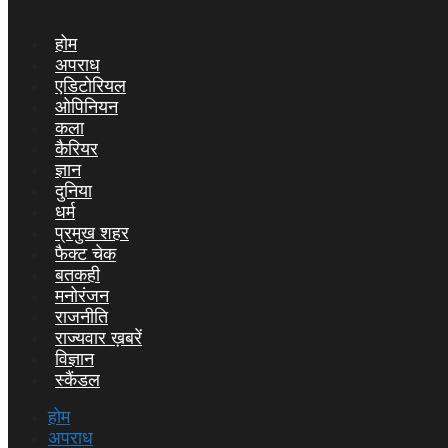
होम
अपराध
एडिटोरियल
ओपिनियन
कला
कैरियर
ज्ञान
दुनिया
धर्म
प्रमुख शहर
फैक्ट चेक
बतकही
मनोरंजन
राजनीति
राज्यवार ख़बरें
विज्ञान
स्कैंडल
होम
अपराध