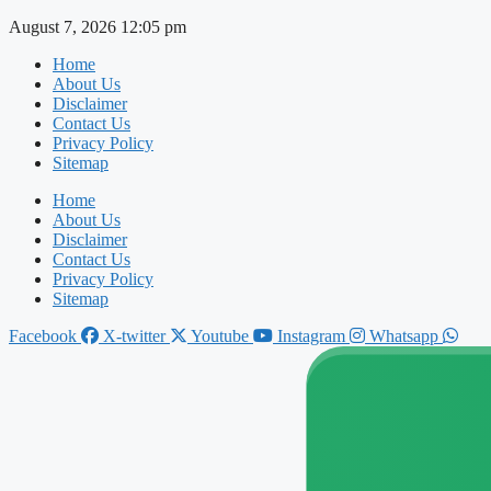
Skip
August 7, 2026 12:05 pm
to
Home
content
About Us
Disclaimer
Contact Us
Privacy Policy
Sitemap
Home
About Us
Disclaimer
Contact Us
Privacy Policy
Sitemap
Facebook
X-twitter
Youtube
Instagram
Whatsapp