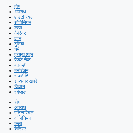
होम
अपराध
एडिटोरियल
ओपिनियन
कला
कैरियर
ज्ञान
दुनिया
धर्म
प्रमुख शहर
फैक्ट चेक
बतकही
मनोरंजन
राजनीति
राज्यवार ख़बरें
विज्ञान
स्कैंडल
होम
अपराध
एडिटोरियल
ओपिनियन
कला
कैरियर